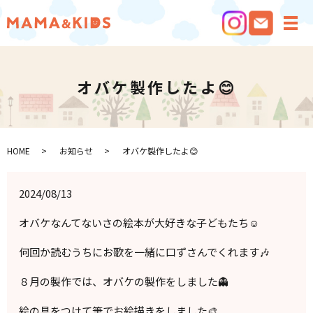
メ
オバケ製作したよ😊
HOME
お知らせ
オバケ製作したよ😊
2024/08/13
オバケなんてないさの絵本が大好きな子どもたち☺️
何回か読むうちにお歌を一緒に口ずさんでくれます🎶
８月の製作では、オバケの製作をしました👻
絵の具をつけて筆でお絵描きをしました🎨